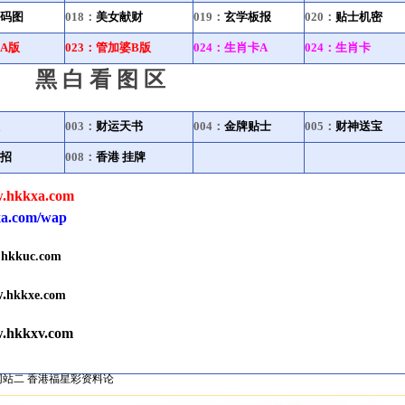
码图
018：
美女献财
019：
玄学板报
020：
贴士
机密
A版
023：
管加婆B版
024：
生肖卡A
024：
生肖卡
黑白看图区
003：
财运天书
004：
金牌贴士
005：
财神送宝
招
008：
香港 挂牌
kkxa.com
com/wap
hkkuc.com
.
hkkxe.com
w.hkkxv.com
网站二
香港福星彩资料论