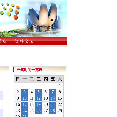
网 站 一
资 料 论 坛
开奖时间一览表