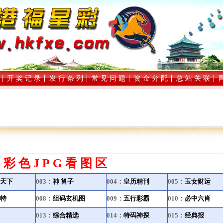
开 奖 记 录
发 行 条 列
常 见 问 题
资 金 分 配
总 站 关 联
彩色JPG看图区
天下
003：
神 算子
004：
皇历精刊
005：
玉女财运
特
008：
组码玄机图
009：
五行彩霸
010：
必中六肖
013：
综合精选
014：
特码神探
015：
经典报