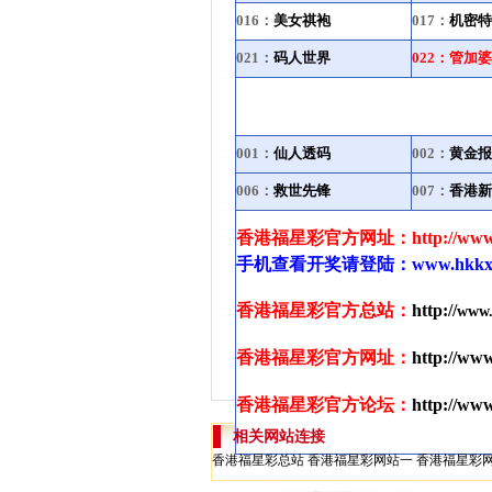
016：
美女祺袍
017：
机密特
021：
码人世界
022：
管加婆
001：
仙人透码
002：
黄金报
006：
救世先锋
007：
香港
新
香港福星彩官方网址：http://www.h
手机查看开奖请登陆：www.hkkxa.
香港福星彩官方总站：
http://
www.
香港福星彩官方网址：
http://www
香港福星彩官方论坛：
http
://ww
相关网站连接
香港福星彩总站
香港福星彩网站一
香港福星彩