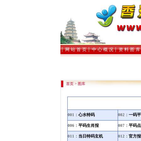
网 站
首 页
中 心 概 况
资 料 图 库
首页
>
图库
001：
心水特码
002：
一码平
006：
平码生肖报
007：
平码点
011：
当日特码玄机
012：
官方报